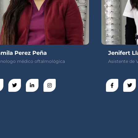
mila Perez Peña
Jenifert L
cnologo médico oftalmológica
Asistente de 