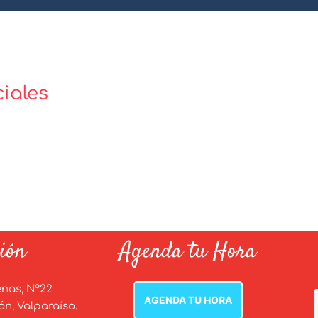
iales
ión
Agenda tu Hora
enas, N°22
AGENDA TU HORA
n, Valparaíso.